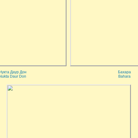
Нукта Даур Дон
Бахара
Nukta Daur Don
Bahara