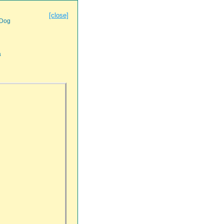
[close]
 Dog
a