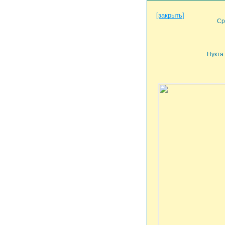
[закрыть]
Ср
Нукта