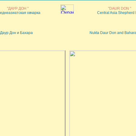
"ДАУР ДОН "
"DAUR DON "
еднеазиатская овчарка
Central Asia Shepherd
 Даур Дон и Бахара
Nukta Daur Don and Bahar