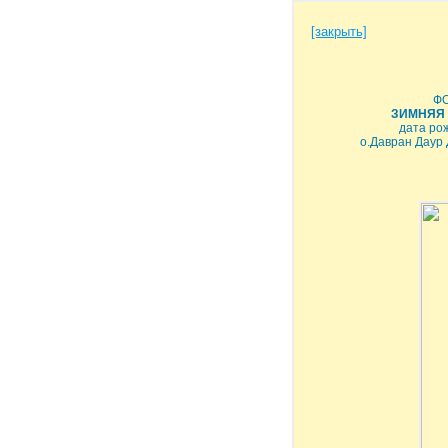
[закрыть]
Ф
ЗИМНЯЯ 
дата ро
о.Давран Даур 