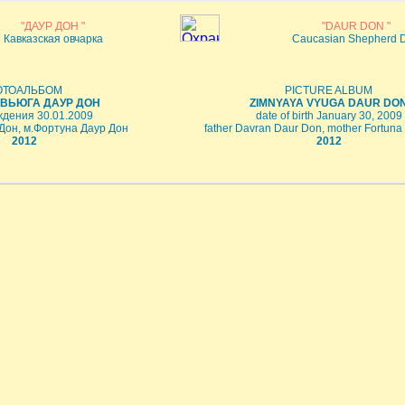
"ДАУР ДОН "
"DAUR DON "
Кавказская овчарка
Caucasian Shepherd 
ОТОАЛЬБОМ
PICTURE ALBUM
ВЬЮГА ДАУР ДОН
ZIMNYAYA VYUGA DAUR DO
ждения 30.01.2009
date of birth January 30, 2009
Дон, м.Фортуна Даур Дон
father Davran Daur Don, mother Fortun
2012
2012