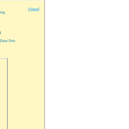
[close]
Dog
N
a Daur Don