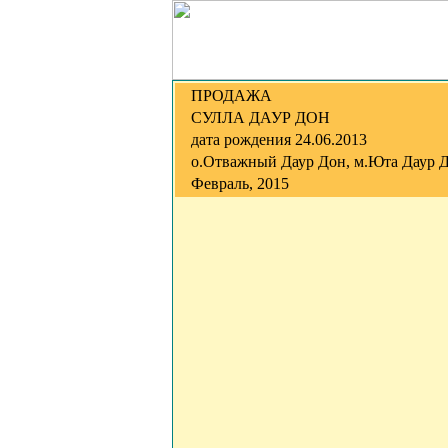
ПРОДАЖА
СУЛЛА ДАУР ДОН
дата рождения 24.06.2013
о.Отважный Даур Дон, м.Юта Даур 
Февраль, 2015