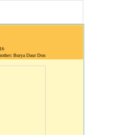
016
 mother: Burya Daur Don