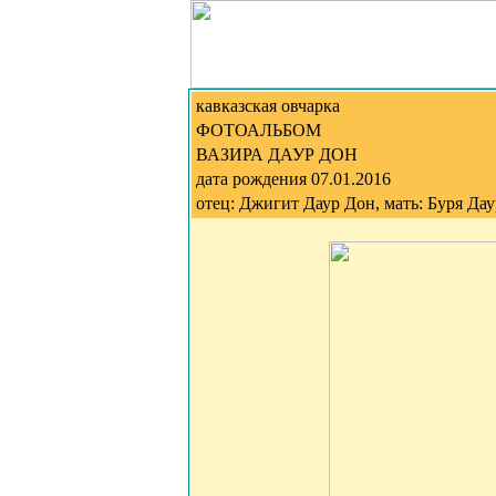
кавказская овчарка
ФОТОАЛЬБОМ
ВАЗИРА ДАУР ДОН
дата рождения 07.01.2016
отец: Джигит Даур Дон, мать: Буря Да