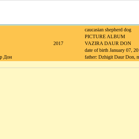
caucasian shepherd dog
PICTURE ALBUM
2017
VAZIRA DAUR DON
date of birth January 07, 2
ур Дон
father: Dzhigit Daur Don,