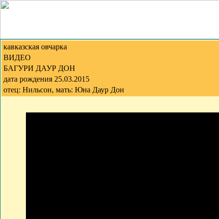
кавказская овчарка
ВИДЕО
БАГУРИ ДАУР ДОН
дата рождения 25.03.2015
отец: Нильсон, мать: Юна Даур Дон