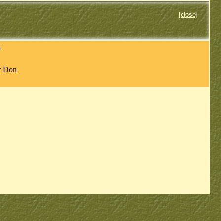
[close]
G
r Don