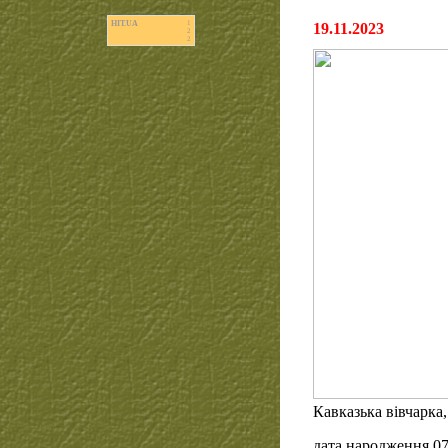
HIT.UA
1
19.11.2023
2
2
Кавказька вівчарка,
дата народження 07