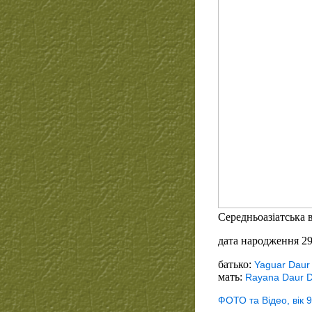
Середньоазіатська в
дата народження 29
батько:
Yaguar Daur
мать:
Rayana Daur 
ФОТО та Відео, вік 9