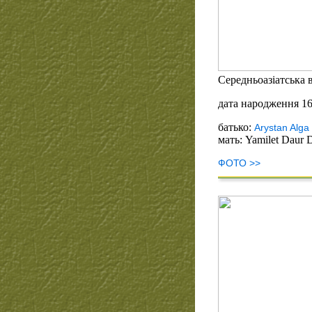
Середньоазіатська в
дата народження 16
батько:
Arystan Alga
мать: Yamilet Daur 
ФОТО >>