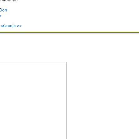
 Don
n
 місяців >>