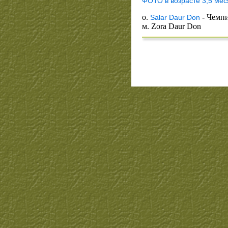
ФОТО в возрасте 3,5 мес
о.
- Чемп
Salar Daur Don
м. Zora Daur Don