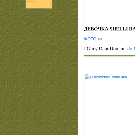
HIT.UA
1
3
3
ДЕВОЧКА SHELLI D
ФОТО >>
f.Girey Daur Don, m.
Ulla