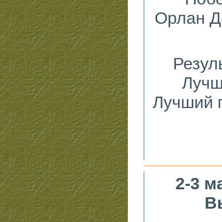
Орлан Д
Резул
Лучш
Лучший 
2-3 м
В