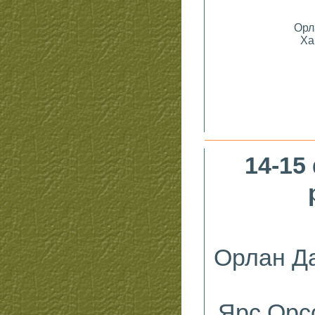
Орл
Ха
14-15
Орлан Д
Ярс Орс