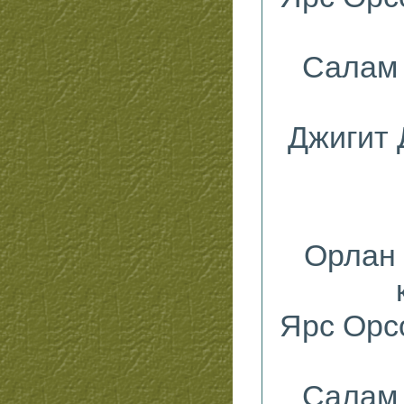
Салам 
Джигит 
Орлан 
Ярс Орс
Салам 