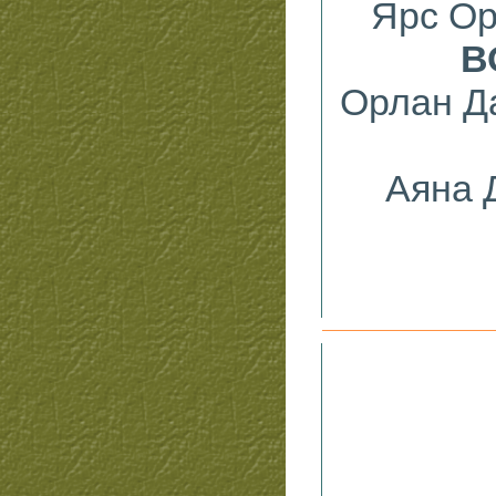
Ярс Ор
В
Орлан Д
Аяна 