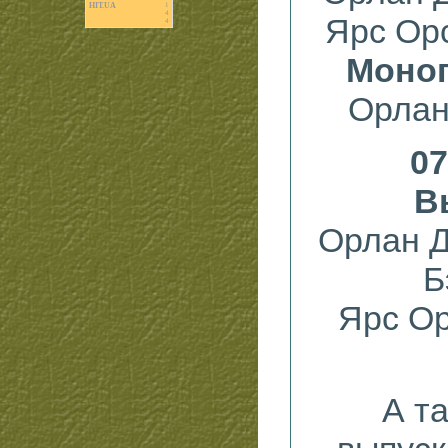
HIT.UA
1
4
Ярс Ор
4
Моно
Орлан
07
В
Орлан 
Б
Ярс Ор
А т