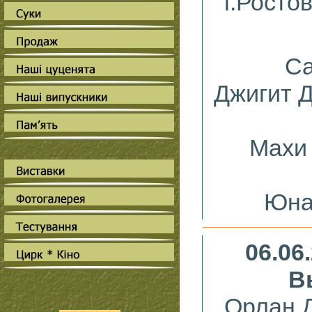
г.Росто
Са
Джигит 
Махи
Юна
06.06
В
Орлан 