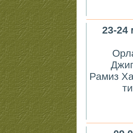
23-24
Орл
Джиг
Рамиз Ха
ти