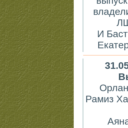
выпус
владели
ЛЩ
И
Баст
Екатер
31.0
В
Орлан
Рамиз Ха
Аян