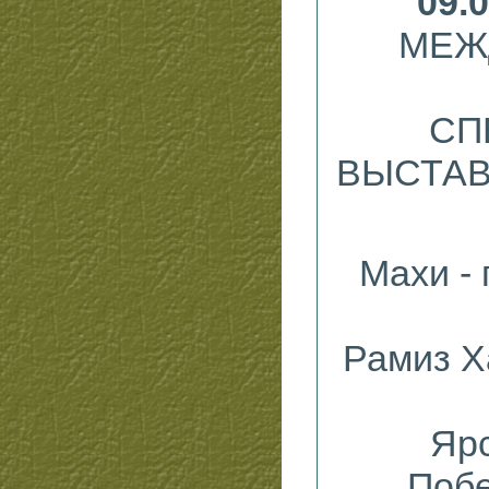
09.
МЕЖ
СП
ВЫСТАВК
Махи
- 
Рамиз Х
Яр
Побе