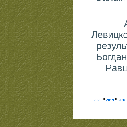
Левицко
резуль
Богдан
Равш
*
*
2020
2019
2018